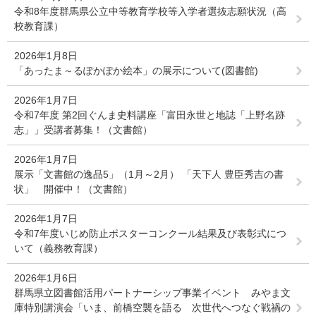
令和8年度群馬県公立中等教育学校等入学者選抜志願状況（高
校教育課）
2026年1月8日
「あったま～るぽかぽか絵本」の展示について(図書館)
2026年1月7日
令和7年度 第2回ぐんま史料講座「富田永世と地誌「上野名跡
志」」受講者募集！（文書館）
2026年1月7日
展示「文書館の逸品5」（1月～2月） 「天下人 豊臣秀吉の書
状」 開催中！（文書館）
2026年1月7日
令和7年度いじめ防止ポスターコンクール結果及び表彰式につ
いて（義務教育課）
2026年1月6日
群馬県立図書館活用パートナーシップ事業イベント みやま文
庫特別講演会「いま、前橋空襲を語る 次世代へつなぐ戦禍の