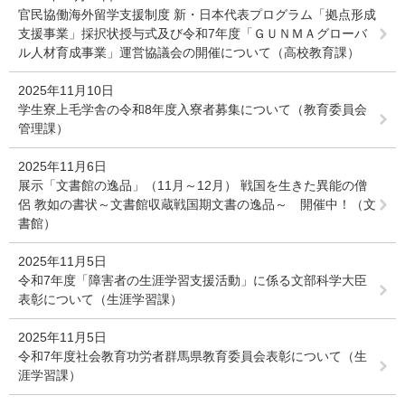
官民協働海外留学支援制度 新・日本代表プログラム「拠点形成
支援事業」採択状授与式及び令和7年度「ＧＵＮＭＡグローバ
ル人材育成事業」運営協議会の開催について（高校教育課）
2025年11月10日
学生寮上毛学舎の令和8年度入寮者募集について（教育委員会
管理課）
2025年11月6日
展示「文書館の逸品」（11月～12月） 戦国を生きた異能の僧
侶 教如の書状～文書館収蔵戦国期文書の逸品～ 開催中！（文
書館）
2025年11月5日
令和7年度「障害者の生涯学習支援活動」に係る文部科学大臣
表彰について（生涯学習課）
2025年11月5日
令和7年度社会教育功労者群馬県教育委員会表彰について（生
涯学習課）