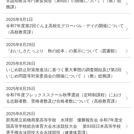
非認知教育専門家委員会（第6回）の開催について（（教）総
務課）
2025年9月1日
令和7年度第2回ぐんま高校生グローバル・デイの開催について
（高校教育課）
2025年8月29日
「おいしさたっぷり 秋の絵本」の展示について（図書館）
2025年8月26日
いじめ防止対策推進法に基づく重大事態の調査開始及び第2回
いじめ問題等対策委員会の開催について（（教）総務課）
2025年8月25日
令和7年度フレックススクール秋季選抜（定時制課程）におけ
る志願者数、受検者数及び合格者数について（高校教育課）
2025年8月25日
群馬県立前橋商業高等学校 水球部 優勝報告会 令和7年度全
国高等学校総合体育大会水泳競技大会 第93回日本高等学校
選手権水泳競技大会水球競技（健康体育課）