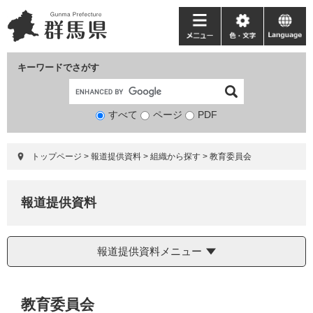
ペ
メ
ー
ニ
メ
色・
language
ジ
ュ
ニ
文
の
ー
ュ
字
キーワードでさがす
先
を
ー
頭
飛
で
ば
すべて
ページ
検
PDF
す。
し
索
て
対
本
トップページ
>
報道提供資料
>
組織から探す
>
教育委員会
象
文
へ
報道提供資料
報道提供資料メニュー
本
教育委員会
文