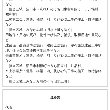
など
［担当区域…沼田市（利根町のうち旧東村を除く）、川場村、
昭和村］
工務第二係：道路、橋梁、河川及び砂防工事の施工・維持修繕
など
［担当区域…みなかみ町（旧水上町を除く）］
用地係：用地の買収、物件の移転及び補償、取得用地の登記な
ど
建築係：建築基準法施行、建築士法施行、県有施設建築工事監
理、住宅金融支援機構受託事務など
鎌田事業所：道路、橋梁、河川及び砂防工事の施工・維持修繕
など
［担当区域…沼田市利根町のうち旧東村、片品村］
水上事業所：道路、橋梁、河川及び砂防工事の施工・維持修繕
など
［担当区域…みなかみ町のうち旧水上町］
連絡先
代表