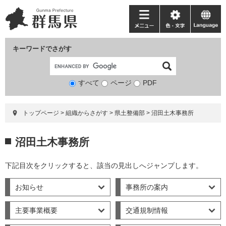
ペ
メ
ー
ニ
メ
色・
language
ジ
ュ
ニ
文
の
ー
ュ
字
キーワードでさがす
先
を
ー
頭
飛
で
ば
すべて
ページ
検
PDF
す。
し
索
て
対
本
トップページ
>
組織からさがす
>
県土整備部
>
沼田土木事務所
象
文
へ
本
沼田土木事務所
文
下記目次をクリックすると、該当の見出しへジャンプします。
お知らせ
事務所の案内
主要事業概要
交通規制情報