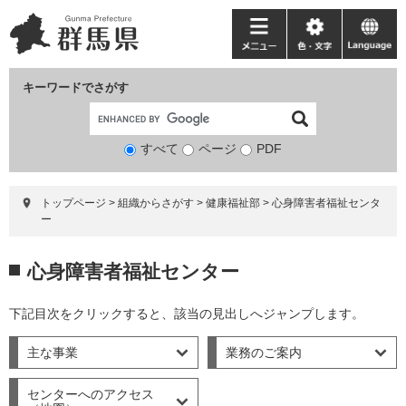
ペ
メ
ー
ニ
メ
色・
language
ジ
ュ
ニ
文
の
ー
ュ
字
キーワードでさがす
先
を
ー
頭
飛
で
ば
すべて
ページ
検
PDF
す。
し
索
て
対
本
トップページ
>
組織からさがす
>
健康福祉部
>
心身障害者福祉センタ
象
文
ー
へ
本
心身障害者福祉センター
文
下記目次をクリックすると、該当の見出しへジャンプします。
主な事業
業務のご案内
センターへのアクセス