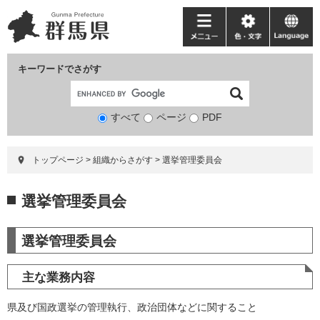
ペ
メ
ー
ニ
メ
色・
language
ジ
ュ
ニ
文
の
ー
ュ
字
キーワードでさがす
先
を
ー
頭
飛
で
ば
すべて
ページ
検
PDF
す。
し
索
て
対
本
トップページ
>
組織からさがす
>
選挙管理委員会
象
文
へ
本
選挙管理委員会
文
選挙管理委員会
主な業務内容
県及び国政選挙の管理執行、政治団体などに関すること