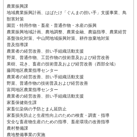
農業振興課
地域農業振興計画、はばたけ「ぐんまの担い手」支援事業、鳥
獣害対策
園芸・特用作物・畜産・普通作物・水産の振興
農業振興地域計画、農地調整、農業金融、農協指導、農業経営
基盤強化対策、中山間地域振興対策、耕作放棄地対策
普及指導課
農業者の経営改善、担い手組織活動支援
野菜、普通作物、工芸作物の技術普及および経営改善
果樹、花き、畜産の技術普及および経営改善（西部全域）
藤岡地区農業指導センター
農業者の経営改善、担い手組織活動支援
野菜、普通作物の技術普及および経営改善
富岡地区農業指導センター
農業者の経営改善、担い手組織活動支援
家畜保健衛生課
家畜伝染病の予防とまん延防止
家畜損失防止と生産性向上のための検査・調査・指導
安全な畜産物生産のための指導、畜産環境の改善指導
農村整備課
農地整備事業の実施