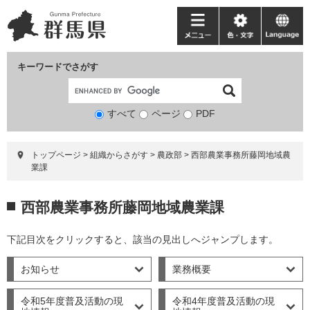
ペ
メ
ー
ニ
メ
色・
language
ジ
ュ
ニ
文
の
ー
ュ
字
キーワードでさがす
先
を
ー
頭
飛
で
ば
すべて
ページ
検
PDF
す。
し
索
て
対
本
トップページ
>
組織からさがす
>
農政部
>
西部農業事務所藤岡地域農
象
文
業課
へ
本
西部農業事務所藤岡地域農業課
文
下記目次をクリックすると、該当の見出しへジャンプします。
お知らせ
業務概要
令和5年度普及活動の現
令和4年度普及活動の現